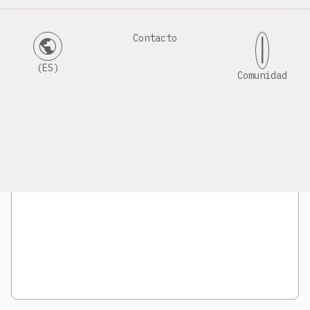
Contacto
public
|
Estado
(ES)
Comunidad
Mensaje