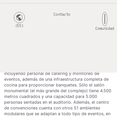
Lightera para infraestructura y
servicios de
Contacto
public
|
telecomunicaciones
(ES)
Comunidad
31 de agosto de 2022
El centro de convenciones Royal Palm -el Royal Palm
Hall-, ubicado en Campinas, fue construido con el
objetivo de ofrecer a las empresas una infraestructura
completa y avanzada, con servicios de alta calidad,
incluyendo personal de catering y monitoreo de
eventos, además de una infraestructura completa de
cocina para proporcionar banquetes. Sólo el salón
monumental (el más grande del complejo) tiene 4.500
metros cuadrados y una capacidad para 5.000
personas sentadas en el auditorio. Además, el centro
de convenciones cuenta con otros 51 ambientes
modulares que se adaptan a todo tipo de eventos, en