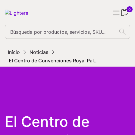
0
search
Início
Noticias
El Centro de Convenciones Royal Palm Hall adopta la t
El Centro de