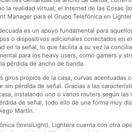
 crecientes demandas de ancho de banda, convir
a realidad virtual, el Internet de las Cosas (IoT
t Manager para el Grupo Telefónica en Lighter
ecuada es un apoyo fundamental para aquellos
ipos o dispositivos adicionales conectados en e
 en la señal, lo que facilita a su vez la concilia
ntal para los heavy users, como gamers y strea
 la pérdida de ancho de banda.
os giros propios de la casa, curvas acentuadas 
r sin pérdida de señal. Gracias a las característ
 casa, instalando uno o varios routers según la
pérdida de señal, todo ello de una forma muy dis
iego Martín.
nica (InvisiLight), Lightera cuenta con otra opc