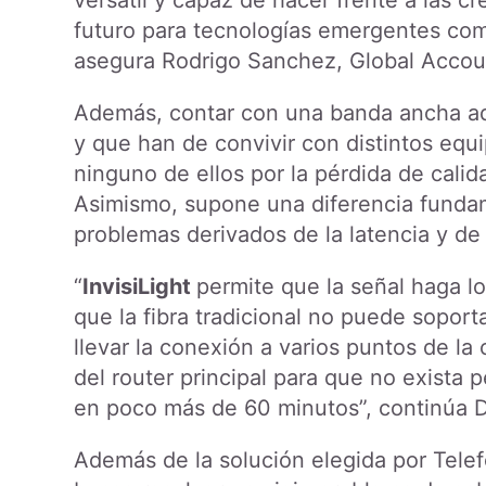
versátil y capaz de hacer frente a las
futuro para tecnologías emergentes como l
asegura Rodrigo Sanchez, Global Accoun
Además, contar con una banda ancha ad
y que han de convivir con distintos equ
ninguno de ellos por la pérdida de calidad
Asimismo, supone una diferencia fundame
problemas derivados de la latencia y de
“
InvisiLight
permite que la señal haga l
que la fibra tradicional no puede soporta
llevar la conexión a varios puntos de la
del router principal para que no exista 
en poco más de 60 minutos”, continúa D
Además de la solución elegida por Telefó