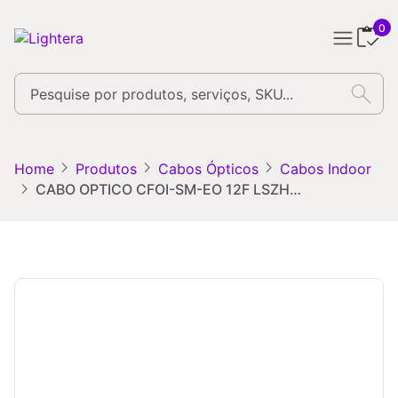
0
search
chevron_right
chevron_right
chevron_right
Home
Produtos
Cabos Ópticos
Cabos Indoor
chevron_right
CABO OPTICO CFOI-SM-EO 12F LSZH AZ (FIBER-LAN INDOOR)