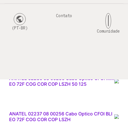
μm). Sobre o conjunto de fibras, são colocados
elementos de tração de fios dielétricos. O núcleo do
Contato
cabo é revestido em material termoplástico não
public
|
propagante à chama formando a capa externa.
(PT-BR)
Comunidade
Especificação Técnica
ANATEL 02236 08 00256 Cabo Optico CFOI MM
EO 72F COG COR COP LSZH 50 125
ANATEL 02237 08 00256 Cabo Optico CFOI BLI
EO 72F COG COR COP LSZH