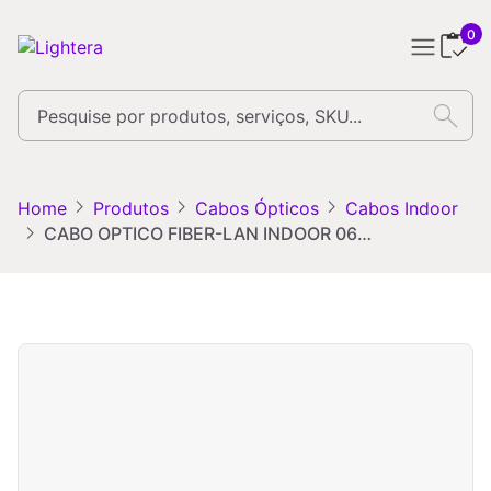
0
search
chevron_right
chevron_right
chevron_right
Home
Produtos
Cabos Ópticos
Cabos Indoor
chevron_right
CABO OPTICO FIBER-LAN INDOOR 06F MM (50) COG LA