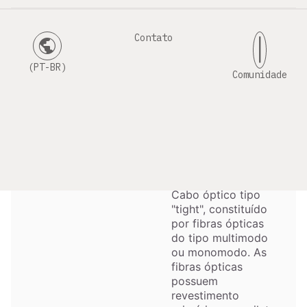
Contato
public
|
Especificação Técnica
(PT-BR)
Comunidade
RoHS-2 Compliant
Dielétrico
Construção
Tight Buffer
Monomodo ou
Multimodo
Cabo óptico tipo
"tight", constituído
por fibras ópticas
do tipo multimodo
ou monomodo. As
fibras ópticas
possuem
revestimento