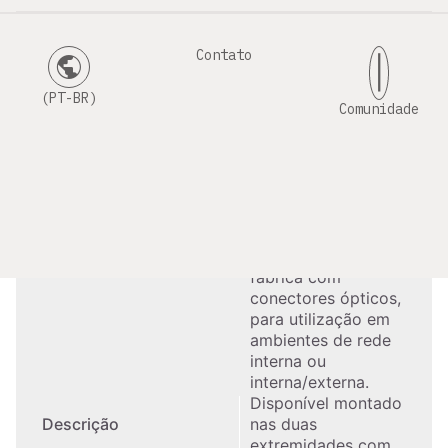
interligação entre armários ou bastidores.
Contato
public
|
(PT-BR)
Especificação Técnica
Comunidade
Cabo Óptico de
construção tipo
totalmente seco
("tubo loose"), pré-
conectorizado em
fábrica com
conectores ópticos,
para utilização em
ambientes de rede
interna ou
interna/externa.
Disponível montado
nas duas
Descrição
extremidades com